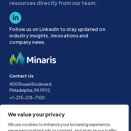
resources directly from our team.
Follow us on LinkedIn to stay updated on
industry insights, innovations and
company news.
Contact Us
400 Rouse Boulevard,
Philadelphia, PA 19112
+1-215-218-7100
Terms of Use
We value your privacy
Privacy Policy
Data Policy
We use cookies to enhance your browsing experience,
Cookies Policy
serve personalized ads or content, and analyze our traffic.