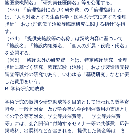
施医療機関名」「研究責任医師名」等を公開する。
（※3）「倫理指針に基づく研究費」の「倫理指針」と
は、“人を対象とする生命科学・医学系研究に関する倫理
指針”、および“遺伝子治療等臨床研究に関する指針”を指
す。
（※4）「提供先施設等の名称」は契約内容に基づいて
「施設名」「施設内組織名」「個人の所属・役職・氏名」
を公開する。
（※5）「臨床以外の研究費」とは、特定臨床研究、倫理
指針に基づく研究、臨床試験（治験）、および製造販売後
調査等以外の研究であり、いわゆる「基礎研究」などに要
した費用をいう。
B. 学術研究助成費
学術研究の振興や研究助成等を目的として行われる奨学寄
附金、一般寄附金、及び学会等の会合開催費用の支援とし
ての学会等寄附金、学会等共催費等。 「学会等共催費
等」には、会合開催に付随するセミナー等の共催費、広告
掲載料、出展料などが含まれる。 提供した資金等は、各